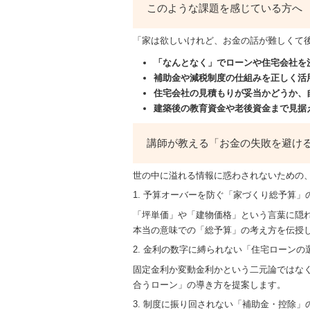
このような課題を感じている方へ
「家は欲しいけれど、お金の話が難しくて
「なんとなく」でローンや住宅会社を
補助金や減税制度の仕組みを正しく活
住宅会社の見積もりが妥当かどうか、
建築後の教育資金や老後資金まで見据
講師が教える「お金の失敗を避ける
世の中に溢れる情報に惑わされないための
1. 予算オーバーを防ぐ「家づくり総予算」
「坪単価」や「建物価格」という言葉に隠
本当の意味での「総予算」の考え方を伝授
2. 金利の数字に縛られない「住宅ローンの
固定金利か変動金利かという二元論ではな
合うローン」の導き方を提案します。
3. 制度に振り回されない「補助金・控除」