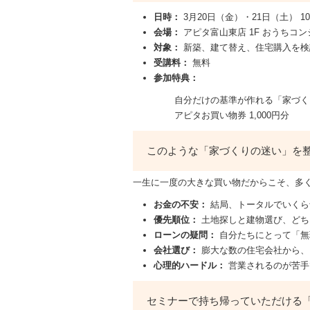
日時：
3月20日（金）・21日（土） 10:00
会場：
アピタ富山東店 1F おうちコ
対象：
新築、建て替え、住宅購入を検
受講料：
無料
参加特典：
自分だけの基準が作れる「家づく
アピタお買い物券 1,000円分
このような「家づくりの迷い」を
一生に一度の大きな買い物だからこそ、多
お金の不安：
結局、トータルでいくら
優先順位：
土地探しと建物選び、どち
ローンの疑問：
自分たちにとって「無
会社選び：
膨大な数の住宅会社から、
心理的ハードル：
営業されるのが苦手
セミナーで持ち帰っていただける「