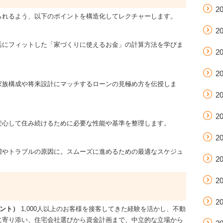
2
られるよう、以下のポイントを構造化してレクチャーします。
2
活にフィットした「家づくりに使えるお金」の計算方法を学びま
2
2
家族構成や将来設計にマッチするローンの見極め方を伝授しま
2
2
安心して住み続けるために必要な性能や基準を整理します。
2
増やトラブルの原因に。スムーズに進めるための最適なスケジュ
2
2
2
タント）
1,000人以上のお客様を接客してきた経験を活かし、不動
に寄り添い、住宅会社選びから資金計画まで、中立的な立場から