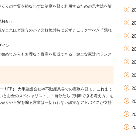
づくりの本質を損なわずに制度を賢く利用するための思考法を解
2
見極め」
2
額がこれほど違うのか？比較検討時に必ずチェックすべき「隠れ
2
ザイン
2
み始めてからも無理なく資産を形成できる、健全な家計バランス
2
2
2
/ FP）
大手建設会社や不動産業界での実務を経て、これまで
住まいとお金のスペシャリスト。「自分たちで判断できる考え方」を
2
し売りや不安を煽る営業は一切行わない誠実なアドバイスが支持
2
2