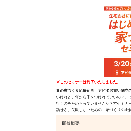
を
お
届
け
す
る
お
知
ら
せ
一
覧
※このセミナーは終了いたしました。
春の家づくり応援企画！アピタお買い物券
いけれど、何から手をつければいいの？」
行くのをためらっていませんか？本セミナ
話せる、失敗しないための「家づくりの正解
開催概要