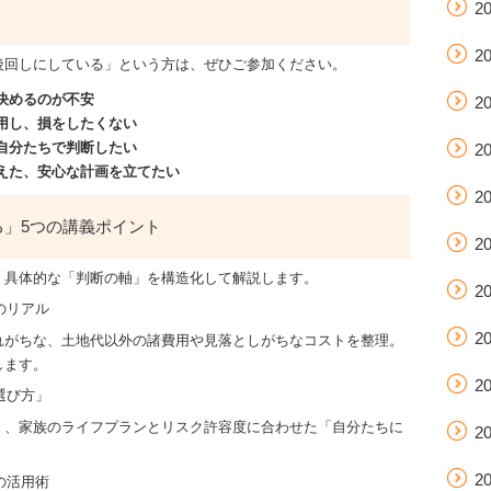
2
2
後回しにしている」という方は、ぜひご参加ください。
決めるのが不安
2
用し、損をしたくない
自分たちで判断したい
2
えた、安心な計画を立てたい
2
」5つの講義ポイント
2
、具体的な「判断の軸」を構造化して解説します。
2
のリアル
2
れがちな、土地代以外の諸費用や見落としがちなコストを整理。
します。
2
選び方」
く、家族のライフプランとリスク許容度に合わせた「自分たちに
2
2
の活用術