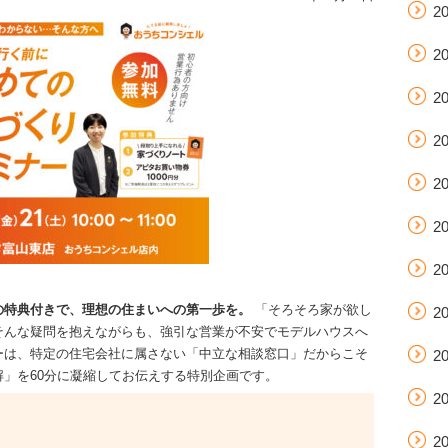
2
2
2
2
2
2
2
の特典付きで、理想の住まいへの第一歩を。
「そろそろ家が欲し
2
そんな疑問を抱えながらも、強引な営業が不安でモデルハウスへ
ーは、特定の住宅会社に属さない「中立な相談窓口」だからこそ
2
」を60分に凝縮してお伝えする特別企画です。
2
2