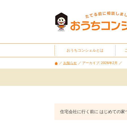
石
川
県・
富
山
県
の
家
おうちコンシェルとは
づ
く
お知らせ
アーカイブ: 2026年2月
り
相
談
や
セ
ミ
ナ
ー
住宅会社に行く前に はじめての家
情
報