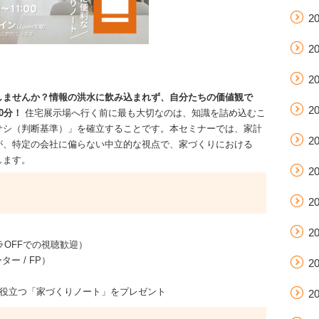
2
2
2
しませんか？情報の洪水に飲み込まれず、自分たちの価値観で
2
0分！
住宅展示場へ行く前に最も大切なのは、知識を詰め込むこ
サシ（判断基準）」を確立することです。本セミナーでは、家計
2
が、特定の会社に偏らない中立的な視点で、家づくりにおける
します。
2
2
2
ラOFFでの視聴歓迎）
ー / FP）
2
役立つ「家づくりノート」をプレゼント
2