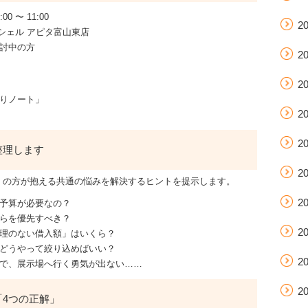
 〜 11:00
2
ンシェル アピタ富山東店
討中の方
2
2
りノート」
2
2
整理します
2
くの方が抱える共通の悩みを解決するヒントを提示します。
2
予算が必要なの？
らを優先すべき？
2
理のない借入額」はいくら？
どうやって絞り込めばいい？
2
で、展示場へ行く勇気が出ない……
2
4つの正解」