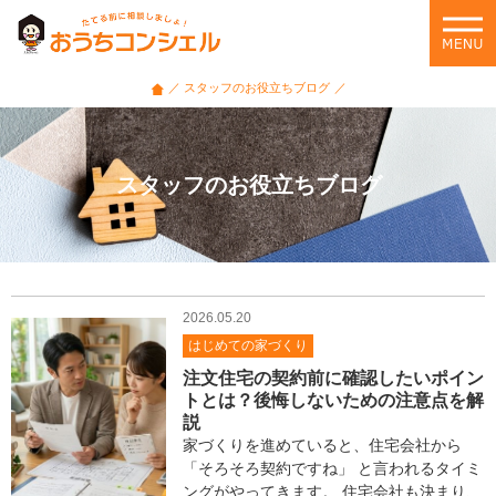
家
づ
く
り・
スタッフのお役立ちブログ
住
宅
ロ
ー
スタッフのお役立ちブログ
ン・
住
ま
い
選
び
2026.05.20
の
はじめての家づくり
悩
注文住宅の契約前に確認したいポイン
み
トとは？後悔しないための注意点を解
に
説
役
家づくりを進めていると、住宅会社から
立
「そろそろ契約ですね」 と言われるタイミ
つ
ングがやってきます。 住宅会社も決まり、