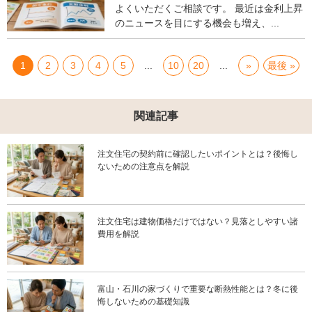
よくいただくご相談です。 最近は金利上昇
のニュースを目にする機会も増え、...
1
2
3
4
5
...
10
20
...
»
最後 »
関連記事
注文住宅の契約前に確認したいポイントとは？後悔し
ないための注意点を解説
注文住宅は建物価格だけではない？見落としやすい諸
費用を解説
富山・石川の家づくりで重要な断熱性能とは？冬に後
悔しないための基礎知識