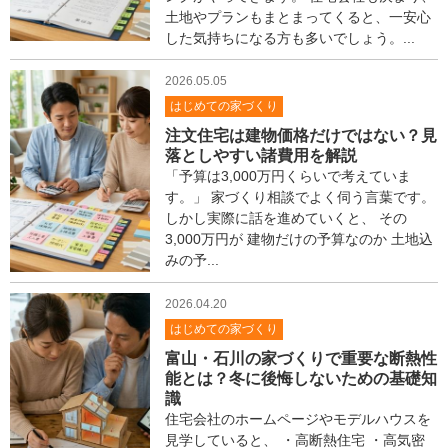
ス
土地やプランもまとまってくると、一安心
タ
した気持ちになる方も多いでしょう。...
ッ
フ
2026.05.05
ブ
はじめての家づくり
ロ
グ
注文住宅は建物価格だけではない？見
落としやすい諸費用を解説
「予算は3,000万円くらいで考えていま
す。」 家づくり相談でよく伺う言葉です。
しかし実際に話を進めていくと、 その
3,000万円が 建物だけの予算なのか 土地込
みの予...
2026.04.20
はじめての家づくり
富山・石川の家づくりで重要な断熱性
能とは？冬に後悔しないための基礎知
識
住宅会社のホームページやモデルハウスを
見学していると、 ・高断熱住宅 ・高気密