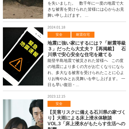
を失いました。 数千年に一度の地震で大
きな被害を受けられた皆様には心からお見
舞い申し上げます。 ...
2024.01.18
安全
耐震住宅
地震に強い家にするには？「耐震等級
３」だったら大丈夫？【再掲載】 石
川県で安心安全な住宅を建てる
能登半島地震で被災された皆様へ この度
の地震により多くの方がお亡くなりになら
れ、多大なる被害を受けられたことに心よ
りお悔やみとお見舞いを申し上げます。 一
日も早い復旧・...
2023.12.15
安全
【災害リスクに備える石川県の家づく
り】大雨による床上浸水体験談
VOL.3「床上浸水がもたらす生活への