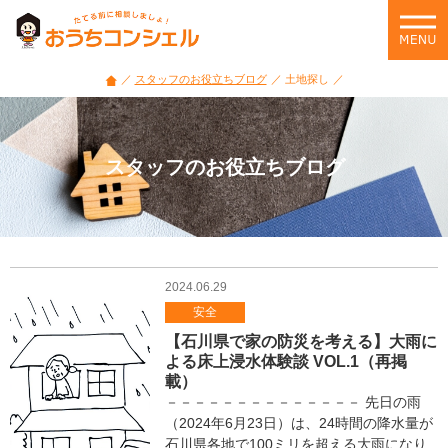
家
づ
く
り・
スタッフのお役立ちブログ
土地探し
住
宅
ロ
ー
スタッフのお役立ちブログ
ン・
住
ま
い
選
び
2024.06.29
の
安全
悩
【石川県で家の防災を考える】大雨に
み
よる床上浸水体験談 VOL.1（再掲
に
載）
役
－－－－－－－－－－－－－－ 先日の雨
立
（2024年6月23日）は、24時間の降水量が
つ
石川県各地で100ミリを超える大雨になり