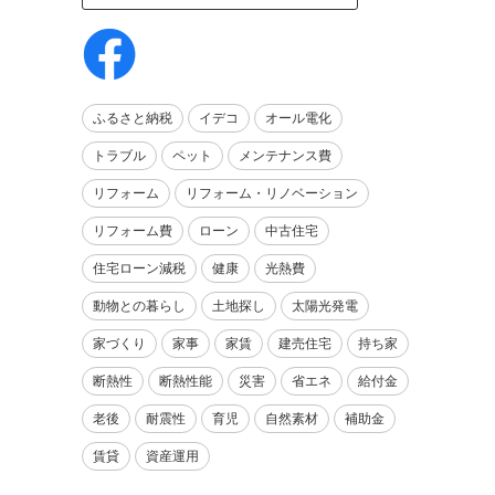
ふるさと納税
イデコ
オール電化
トラブル
ペット
メンテナンス費
リフォーム
リフォーム・リノベーション
リフォーム費
ローン
中古住宅
住宅ローン減税
健康
光熱費
動物との暮らし
土地探し
太陽光発電
家づくり
家事
家賃
建売住宅
持ち家
断熱性
断熱性能
災害
省エネ
給付金
老後
耐震性
育児
自然素材
補助金
賃貸
資産運用