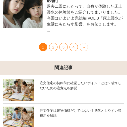
影響」
過去二回にわたって、自身が体験した床上
浸水の体験談をご紹介してまいりました。
今回はいよいよ完結編 VOL.3「床上浸水が
生活にもたらす影響」をお伝えします。
...
1
2
3
4
»
関連記事
注文住宅の契約前に確認したいポイントとは？後悔し
ないための注意点を解説
注文住宅は建物価格だけではない？見落としやすい諸
費用を解説