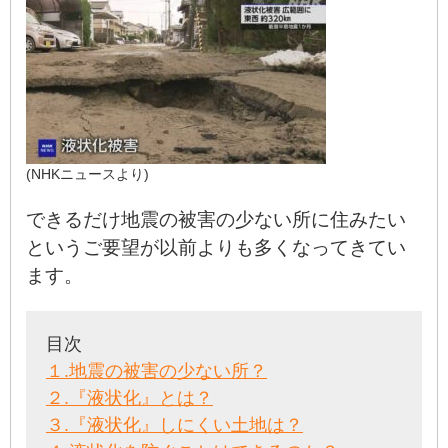
(NHKニュースより)
できるだけ地震の被害の少ない所に住みたい
というご要望が以前よりも多くなってきてい
ます。
目次
１.地震の被害の少ない所？
２.『液状化』とは？
３.『液状化』しにくい土地は？