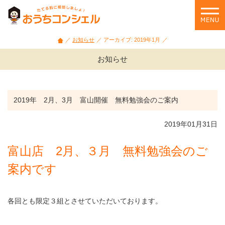
石
川
県・
富
お知らせ
アーカイブ: 2019年1月
山
県
お知らせ
の
家
づ
く
2019年 2月、3月 富山開催 無料勉強会のご案内
り
相
2019年01月31日
談
や
富山店 2月、３月 無料勉強会のご
セ
ミ
案内です
ナ
ー
情
各回とも限定３組とさせていただいております。
報
を