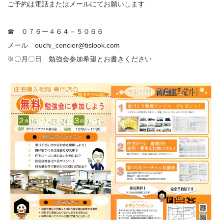
お
ご予約は電話またはメールにてお願いします
届
け
☎ ０７６ー４６４－５０６６
す
る
メール ouchi_concier@tislook.com
お
※〇月〇日 勉強会参加希望とお書きください
知
ら
せ
一
覧