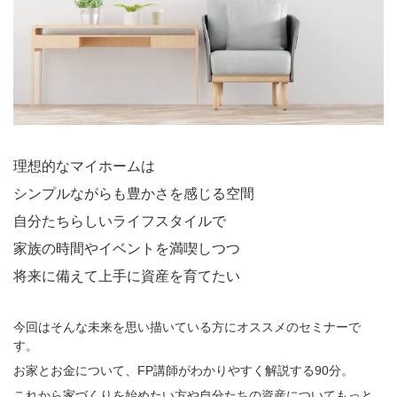
お
届
け
す
る
お
知
ら
せ
理想的なマイホームは
一
覧
シンプルながらも豊かさを感じる空間
自分たちらしいライフスタイルで
家族の時間やイベントを満喫しつつ
将来に備えて上手に資産を育てたい
今回はそんな未来を思い描いている方にオススメのセミナーで
す。
お家とお金について、FP講師がわかりやすく解説する90分。
これから家づくりを始めたい方や自分たちの資産についてもっと