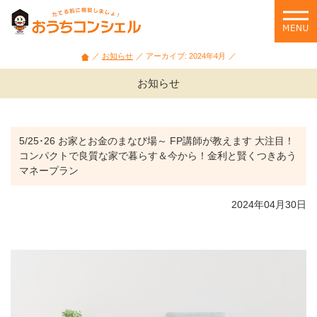
石
川
県・
富
お知らせ
アーカイブ: 2024年4月
山
県
お知らせ
の
家
づ
く
5/25･26 お家とお金のまなび場～ FP講師が教えます 大注目！
り
コンパクトで良質な家で暮らす＆今から！金利と賢くつきあう
相
マネープラン
談
や
2024年04月30日
セ
ミ
ナ
ー
情
報
を