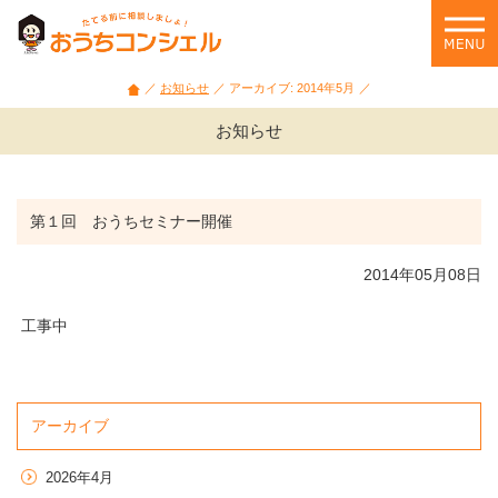
石
川
県・
富
お知らせ
アーカイブ: 2014年5月
山
県
お知らせ
の
家
づ
く
第１回 おうちセミナー開催
り
相
2014年05月08日
談
や
工事中
セ
ミ
ナ
ー
アーカイブ
情
報
を
2026年4月