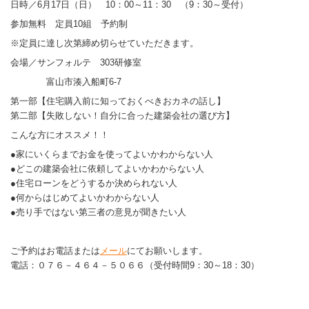
お
日時／6月17日（日） 10：00～11：30 （9：30～受付）
届
参加無料 定員10組 予約制
け
※定員に達し次第締め切らせていただきます。
す
る
会場／サンフォルテ 303研修室
お
富山市湊入船町6-7
知
第一部【住宅購入前に知っておくべきおカネの話し】
ら
第二部【失敗しない！自分に合った建築会社の選び方】
せ
一
こんな方にオススメ！！
覧
●家にいくらまでお金を使ってよいかわからない人
●どこの建築会社に依頼してよいかわからない人
●住宅ローンをどうするか決められない人
●何からはじめてよいかわからない人
●売り手ではない第三者の意見が聞きたい人
ご予約はお電話または
メール
にてお願いします。
電話：０７６－４６４－５０６６（受付時間9：30～18：30）