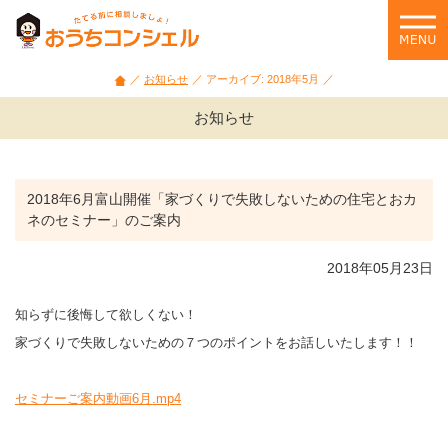
石
川
県・
富
お知らせ
アーカイブ: 2018年5月
山
県
お知らせ
の
家
づ
く
2018年6月富山開催「家づくりで失敗しないための住宅とおカ
り
ネのセミナー」のご案内
相
談
2018年05月23日
や
セ
知らずに後悔して欲しくない！
ミ
家づくりで失敗しないための７つのポイントをお話しいたします！！
ナ
ー
情
セミナーご案内動画6月.mp4
報
を