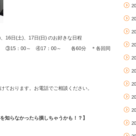
2
2
2
祝)、16日(土)、17日(日) のお好きな日程
2
0～ ③15：00～ ④17：00～ 各60分 ＊各回同
2
2
2
けております。お電話でご相談ください。
2
2
を知らなかったら損しちゃうかも！？】
2