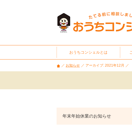
石
川
県・
富
山
県
の
家
おうちコンシェルとは
づ
く
お知らせ
アーカイブ: 2021年12月
り
相
談
や
セ
ミ
ナ
ー
年末年始休業のお知らせ
情
報