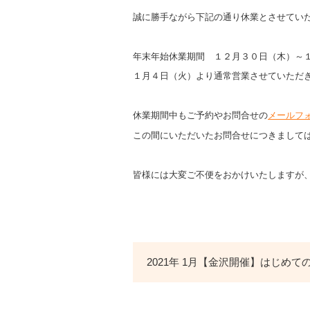
を
お
誠に勝手ながら下記の通り休業とさせてい
届
け
年末年始休業期間 １２月３０日（木）～
す
１月４日（火）より通常営業させていただ
る
お
知
休業期間中もご予約やお問合せの
メールフ
ら
この間にいただいたお問合せにつきまして
せ
一
覧
皆様には大変ご不便をおかけいたしますが
2021年 1月【金沢開催】はじめ