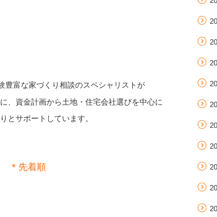
2
2
2
2
2
経験豊富な家づくり相談のスペシャリストが
に、資金計画から土地・住宅会社選びを中心に
2
りとサポートしています。
2
2
＊先着順
2
2
2