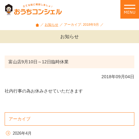
石
川
県・
富
お知らせ
アーカイブ: 2018年9月
山
県
お知らせ
の
家
づ
く
富山店9月10日～12日臨時休業
り
相
2018年09月04日
談
や
社内行事の為お休みさせていただきます
セ
ミ
ナ
ー
アーカイブ
情
報
を
2026年4月