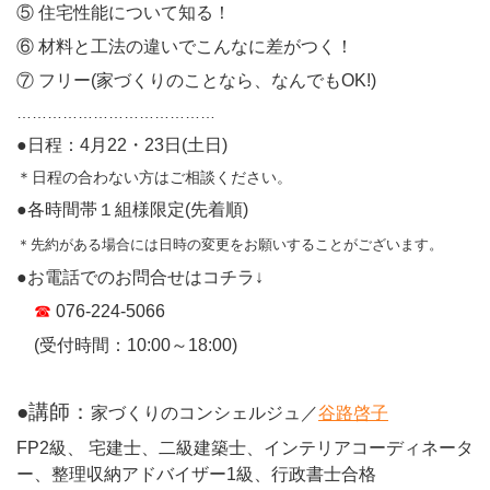
⑤ 住宅性能について知る！
⑥ 材料と工法の違いでこんなに差がつく！
⑦ フリー(家づくりのことなら、なんでもOK!)
…………………………………
●日程：4月22・23
日(土日)
＊日程の合わない方はご相談ください。
●各時間帯１組様限定(先着順)
＊先約がある場合には日時の変更をお願いすることがございます。
●お電話でのお問合せはコチラ↓
☎
076-224-5066
(受付時間：10:00～18:00)
●講師：
家づくりのコンシェルジュ／
谷路啓子
FP2級、 宅建士、二級建築士、インテリアコーディネータ
ー、整理収納アドバイザー1級、行政書士合格