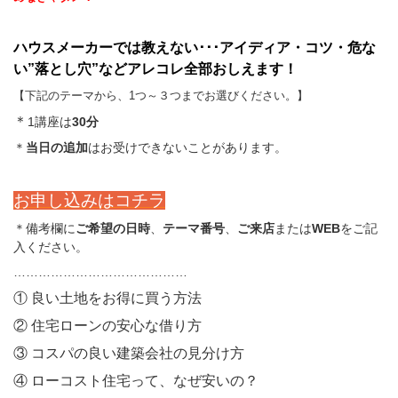
お
届
け
ハウスメーカーでは教えない･･･アイディア・コツ・危な
す
い”落とし穴”などアレコレ全部おしえます！
る
お
【下記のテーマから、1つ～３つまでお選びください。】
知
＊
1講座は
30分
ら
＊
当日の追加
はお受けできないことがあります。
せ
一
覧
お申し込みはコチラ
＊備考欄に
ご希望の日時
、
テーマ番号
、
ご来店
または
WEB
をご記
入ください。
……………………………………
① 良い土地をお得に買う方法
② 住宅ローンの安心な借り方
③ コスパの良い建築会社の見分け方
④ ローコスト住宅って、なぜ安いの？