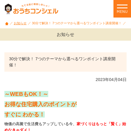
石
川
県・
富
お知らせ
30分で解決！ 7つのテーマから選べるワンポイント講座開催！
山
県
お知らせ
の
家
づ
く
30分で解決！ 7つのテーマから選べるワンポイント講座開
り
催！
相
談
2023年04月04日
や
セ
～WEBもOK！～
ミ
ナ
お得な住宅購入のポイントが
ー
情
すぐに わかる！
報
物価の高騰で生活費もアップしている今、
家づくりはもっと「賢く」始
を
めなきゃダメ！