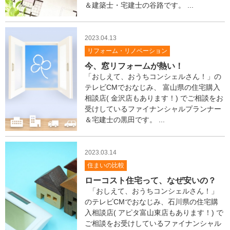
ス
＆建築士・宅建士の谷路です。 ...
タ
ッ
フ
2023.04.13
ブ
リフォーム・リノベーション
ロ
今、窓リフォームが熱い！
グ
「おしえて、おうちコンシェルさん！」の
テレビCMでおなじみ、 富山県の住宅購入
相談店( 金沢店もあります！) でご相談をお
受けしているファイナンシャルプランナー
＆宅建士の黒田です。 ...
2023.03.14
住まいの比較
ローコスト住宅って、なぜ安いの？
「おしえて、おうちコンシェルさん！」
のテレビCMでおなじみ、石川県の住宅購
入相談店( アピタ富山東店もあります！) で
ご相談をお受けしているファイナンシャル