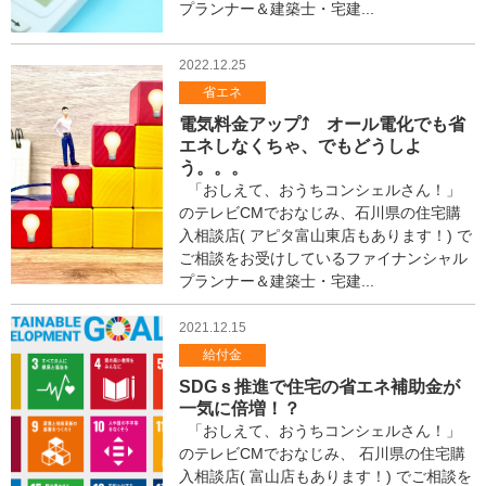
プランナー＆建築士・宅建...
2022.12.25
省エネ
電気料金アップ⤴ オール電化でも省
エネしなくちゃ、でもどうしよ
う。。。
「おしえて、おうちコンシェルさん！」
のテレビCMでおなじみ、石川県の住宅購
入相談店( アピタ富山東店もあります！) で
ご相談をお受けしているファイナンシャル
プランナー＆建築士・宅建...
2021.12.15
給付金
SDGｓ推進で住宅の省エネ補助金が
一気に倍増！？
「おしえて、おうちコンシェルさん！」
のテレビCMでおなじみ、 石川県の住宅購
入相談店( 富山店もあります！) でご相談を