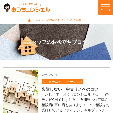
家
づ
く
り・
スタッフのお役立ちブログ
光熱費
住
宅
ロ
ー
スタッフのお役立ちブログ
ン・
住
ま
い
選
び
2023.05.03
の
悩
リフォーム・リノベーション
み
失敗しない！中古リノベのコツ
に
「おしえて、おうちコンシェルさん！」の
役
テレビCMでおなじみ、 石川県の住宅購入
立
相談店( 富山店もあります！) でご相談をお
つ
受けしているファイナンシャルプランナー