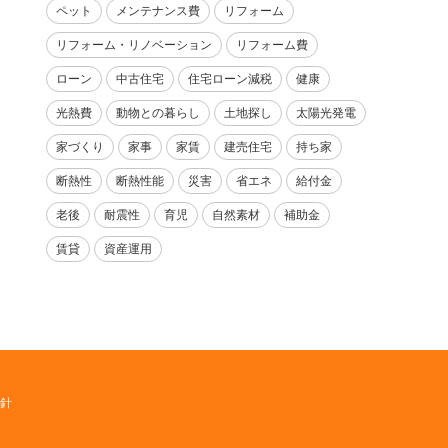
ペット
メンテナンス費
リフォーム
リフォーム・リノベーション
リフォーム費
ローン
中古住宅
住宅ローン減税
健康
光熱費
動物との暮らし
土地探し
太陽光発電
家づくり
家事
家賃
建売住宅
持ち家
断熱性
断熱性能
災害
省エネ
給付金
老後
耐震性
育児
自然素材
補助金
賃貸
資産運用
針