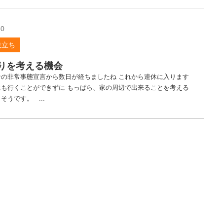
30
役立ち
りを考える機会
ナの非常事態宣言から数日が経ちましたね これから連休に入ります
にも行くことができずに もっぱら、家の周辺で出来ることを考える
そうです。 ...