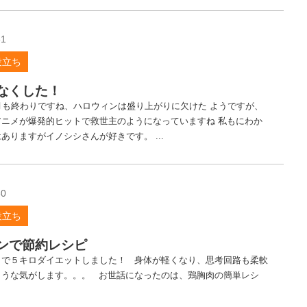
31
役立ち
なくした！
月も終わりですね、ハロウィンは盛り上がりに欠けた ようですが、
アニメが爆発的ヒットで救世主のようになっていますね 私もにわか
ありますがイノシシさんが好きです。 ...
30
役立ち
ンで節約レシピ
月で５キロダイエットしました！ 身体が軽くなり、思考回路も柔軟
ような気がします。。。 お世話になったのは、鶏胸肉の簡単レシ