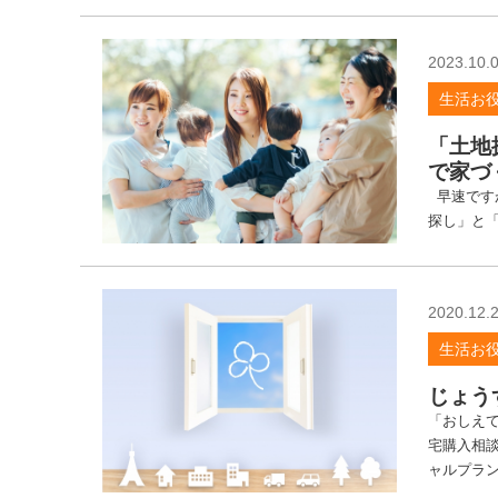
つ
ス
タ
2023.10.
ッ
生活お
フ
ブ
「土地
ロ
で家づ
グ
早速です
探し」と「
2020.12.
生活お
じょう
「おしえて
宅購入相談
ャルプラン