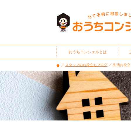
家
づ
く
り・
住
宅
ロ
ー
おうちコンシェルとは
ン・
住
スタッフのお役立ちブログ
生活お役立
ま
い
選
び
の
悩
み
に
役
立