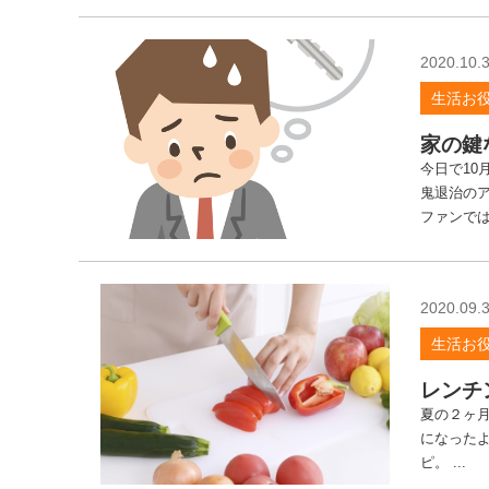
2020.10.
生活お
家の鍵
今日で10
鬼退治の
ファンでは
2020.09.
生活お
レンチ
夏の２ヶ
になった
ピ。 ...