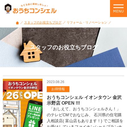
家
づ
く
り・
スタッフのお役立ちブログ
リフォーム・リノベーション
住
宅
ロ
ー
スタッフのお役立ちブログ
ン・
住
ま
い
選
び
2023.08.26
の
お得情報
悩
おうちコンシェル イオンタウン 金沢
み
示野店 OPEN !!!
に
「おしえて、おうちコンシェルさん！」
役
のテレビCMでおなじみ、 石川県の住宅購
立
入相談店( 富山店もあります！) でご相談を
つ
お受けしているファイナンシャルプランナ