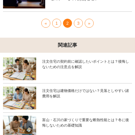
«
1
2
3
»
関連記事
注文住宅の契約前に確認したいポイントとは？後悔し
ないための注意点を解説
注文住宅は建物価格だけではない？見落としやすい諸
費用を解説
富山・石川の家づくりで重要な断熱性能とは？冬に後
悔しないための基礎知識