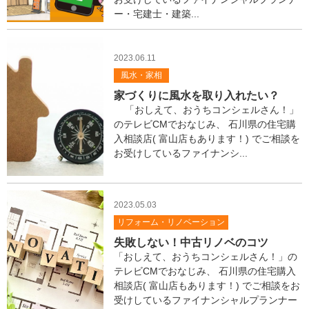
ス
ー・宅建士・建築...
タ
ッ
フ
2023.06.11
ブ
ロ
風水・家相
グ
家づくりに風水を取り入れたい？
「おしえて、おうちコンシェルさん！」
のテレビCMでおなじみ、 石川県の住宅購
入相談店( 富山店もあります！) でご相談を
お受けしているファイナンシ...
2023.05.03
リフォーム・リノベーション
失敗しない！中古リノベのコツ
「おしえて、おうちコンシェルさん！」の
テレビCMでおなじみ、 石川県の住宅購入
相談店( 富山店もあります！) でご相談をお
受けしているファイナンシャルプランナー