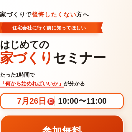
家づくりで
後悔したくない
方へ
住宅会社に行く前に知ってほしい
はじめての
家づくり
セミナー
たった1時間で
「何から始めればいいか」
が分かる
7月26日
10:00〜11:00
日
参加無料